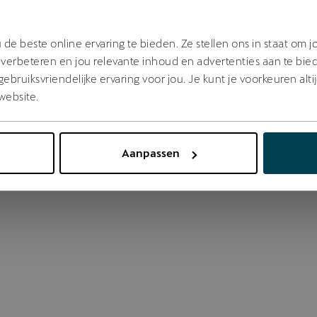
 went wrong. Please try refreshing the app
de beste online ervaring te bieden. Ze stellen ons in staat om 
verbeteren en jou relevante inhoud en advertenties aan te bie
bruiksvriendelijke ervaring voor jou. Je kunt je voorkeuren alti
Refresh
website.
Aanpassen