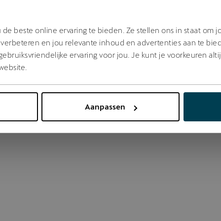
 went wrong. Please try refreshing the app
de beste online ervaring te bieden. Ze stellen ons in staat om 
verbeteren en jou relevante inhoud en advertenties aan te bie
bruiksvriendelijke ervaring voor jou. Je kunt je voorkeuren alti
Refresh
website.
Aanpassen