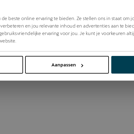
 went wrong. Please try refreshing the app
de beste online ervaring te bieden. Ze stellen ons in staat om 
verbeteren en jou relevante inhoud en advertenties aan te bie
bruiksvriendelijke ervaring voor jou. Je kunt je voorkeuren alti
Refresh
website.
Aanpassen