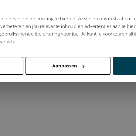
 went wrong. Please try refreshing the app
de beste online ervaring te bieden. Ze stellen ons in staat om 
verbeteren en jou relevante inhoud en advertenties aan te bie
bruiksvriendelijke ervaring voor jou. Je kunt je voorkeuren alti
Refresh
website.
Aanpassen