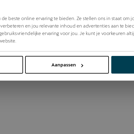
 went wrong. Please try refreshing the app
de beste online ervaring te bieden. Ze stellen ons in staat om 
verbeteren en jou relevante inhoud en advertenties aan te bie
bruiksvriendelijke ervaring voor jou. Je kunt je voorkeuren alti
Refresh
website.
Aanpassen